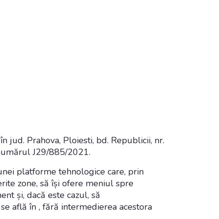
jud. Prahova, Ploiesti, bd. Republicii, nr.
b numărul J29/885/2021.
 unei platforme tehnologice care, prin
erite zone, să își ofere meniul spre
ment și, dacă este cazul, să
se află în , fără intermedierea acestora