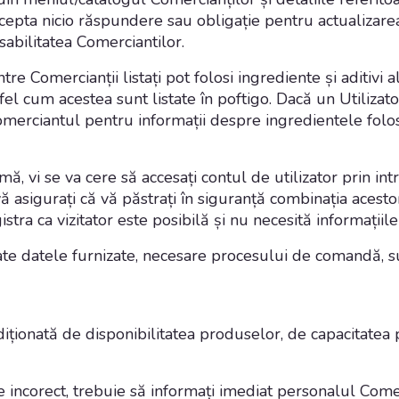
cepta nicio răspundere sau obligație pentru actualizarea 
nsabilitatea Comerciantilor.
re Comercianții listați pot folosi ingrediente și aditivi 
tfel cum acestea sunt listate în poftigo. Dacă un Utilizato
ciantul pentru informații despre ingredientele folosite
, vi se va cere să accesați contul de utilizator prin int
 asigurați că vă păstrați în siguranță combinația acestor 
stra ca vizitator este posibilă și nu necesită informațiile 
oate datele furnizate, necesare procesului de comandă, s
iționată de disponibilitatea produselor, de capacitatea 
te incorect, trebuie să informați imediat personalul Come