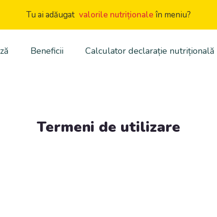
Tu ai adăugat
valorile nutriționale
în meniu?
ză
Beneficii
Calculator declarație nutrițională
Termeni de utilizare