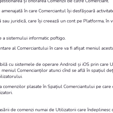
gestionarea și onorarea Comenzii de către Comerciant.
 amenajată în care Comerciantul își desfășoară activita
ă sau juridică, care își creează un cont pe Platforma, în
 a sistemului informatic poftigo.
tare al Comerciantului în care va fi afișat meniul acestui
bilă cu sistemele de operare Android și iOS prin care Uti
 meniul Comencianților atunci cînd se află în spațiul de
ilizatorului.
e a comenzilor plasate în Spațiul Comerciantului pe car
zatori.
lasării de comenzi numai de Utilizatorii care îndeplines