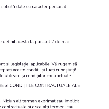
 solicită date cu caracter personal
te definit acesta la punctul 2 de mai
nt și legislației aplicabile. Vă rugăm să
eptați aceste condiții și luați cunoștință
 utilizare și condițiilor contractuale.
ARE
Ș
I CONDI
Ț
IILE CONTRACTUALE ALE
i. Niciun alt termen exprimat sau implicit
le contractuale și orice alți termeni sau