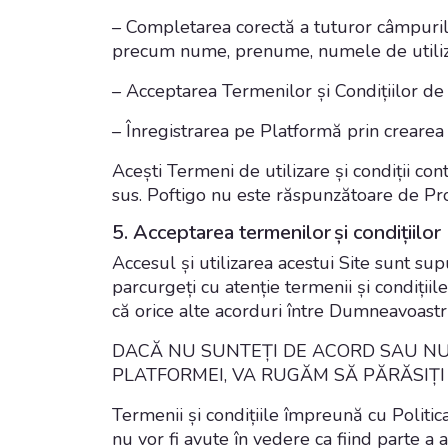
– Completarea corectă a tuturor câmpurilor
precum nume, prenume, numele de utiliza
– Acceptarea Termenilor și Condițiilor de 
– Înregistrarea pe Platformă prin crearea 
Acești Termeni de utilizare și condiții con
sus. Poftigo nu este răspunzătoare de P
5. Acceptarea termenilor
ș
i condi
ț
iilor
Accesul și utilizarea acestui Site sunt sup
parcurgeți cu atenție termenii și condițiile
că orice alte acorduri între Dumneavoastră
DACĂ NU SUNTE
Ț
I DE ACORD SAU N
PLATFORMEI, VA RUGĂM SĂ PĂRĂSI
Ț
Termenii și condițiile împreună cu Politica
nu vor fi avute în vedere ca fiind parte a a