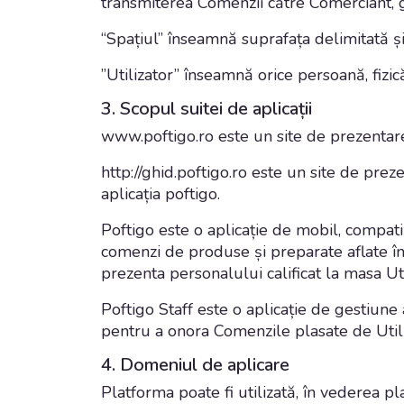
transmiterea Comenzii către Comerciant, 
“
Spațiul”
înseamnă suprafața delimitată și
”
Utilizator
” înseamnă orice persoană, fizic
3. Scopul suitei de aplicații
www.poftigo.ro
este un site de prezentare
http://ghid.poftigo.ro
este un site de prezen
aplicația poftigo.
Poftigo este o aplicație de mobil, compati
comenzi de produse și preparate aflate în
prezenta personalului calificat la masa Ut
Poftigo Staff este o aplicație de gestiun
pentru a onora Comenzile plasate de Utili
4. Domeniul de aplicare
Platforma poate fi utilizată, în vederea p