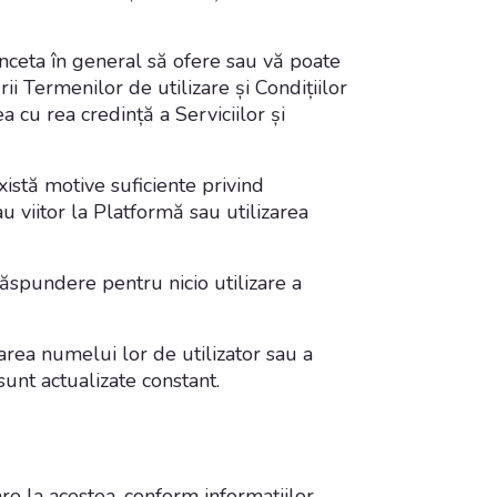
înceta în general să ofere sau vă poate
ii Termenilor de utilizare și Condițiilor
a cu rea credință a Serviciilor și
xistă motive suficiente privind
u viitor la Platformă sau utilizarea
 răspundere pentru nicio utilizare a
garea numelui lor de utilizator sau a
sunt actualizate constant.
re la acestea, conform informațiilor