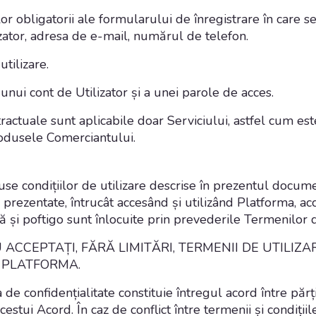
 obligatorii ale formularului de înregistrare în care se
tor, adresa de e-mail, numărul de telefon.
utilizare.
unui cont de Utilizator și a unei parole de acces.
tractuale sunt aplicabile doar Serviciului, astfel cum es
rodusele Comerciantului.
use condițiilor de utilizare descrise în prezentul docume
 prezentate, întrucât accesând și utilizând Platforma, acc
 și poftigo sunt înlocuite prin prevederile Termenilor de
U ACCEPTA
Ț
I, FĂRĂ LIMITĂRI, TERMENII DE UTILIZ
I PLATFORMA.
 de confidențialitate constituie întregul acord între părț
cestui Acord. În caz de conflict între termenii și condiții