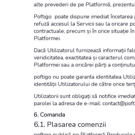
alte prevederi de pe Platformă, prezent
Poftigo poate dispune imediat încetarea pr
refuză accesul la Servicii sau la oricare p
contractuale, precum și în orice situație î
Platformei.
Dacă Utilizatorul furnizează informații fa
veridicitatea, exactitatea și caracterul co
Platformei sau a oricărei părți a conținutul
poftigo nu poate garanta identitatea Utiliz
identității Utilizatorului de către orice ter
Utilizatorii sunt obligați să notifice imed
parolei la adresa de e-mail:
contact@poft
6. Comanda
6.1. Plasarea comenzii
poftigo publică pe Platformă Produsele di