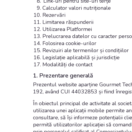
Link-uri pentru site-uri terțe
Calculator valori nutriționale
Rezervări
Limitarea răspunderii
Utilizarea Platformei
Prelucrarea datelor cu caracter pers
Folosirea cookie-urilor
Revizuiri ale termenilor și condițiilor
Legislație aplicabilă și jurisdicție
Modalități de contact
1. Prezentare generală
Prezentul website aparține Gourmet Tech SR
192, având CUI 44032853 și fiind înregis
În obiectul principal de activitate al soc
utilizarea unei aplicații mobile permite an
consultare, să își informeze potențialii cli
permită utilizatorilor aplicației să coman
prin personalul calificat al Comerciantulu