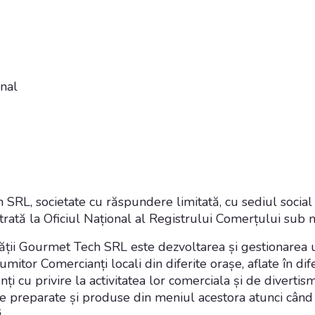
onal
L, societate cu răspundere limitată, cu sediul social în 
trată la Oficiul Național al Registrului Comerțului su
ietății Gourmet Tech SRL este dezvoltarea și gestionarea
umitor Comercianți locali din diferite orașe, aflate în dif
enți cu privire la activitatea lor comerciala și de divertis
de preparate și produse din meniul acestora atunci când 
i.