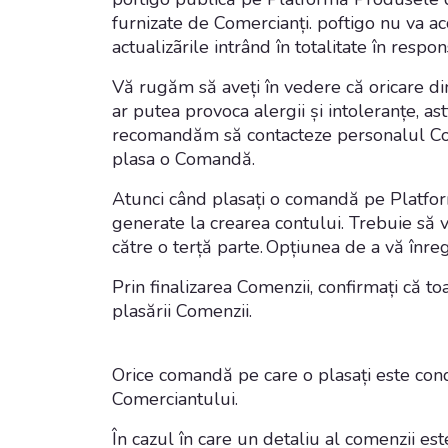
furnizate de Comercianți. poftigo nu va ac
actualizãrile intrând în totalitate în respo
Vă rugăm să aveți în vedere că oricare dint
ar putea provoca alergii și intoleranțe, as
recomandăm să contacteze personalul Comer
plasa o Comandă.
Atunci când plasați o comandă pe Platformă
generate la crearea contului. Trebuie să vă
către o terță parte. Opțiunea de a vă înregi
Prin finalizarea Comenzii, confirmați că t
plasării Comenzii.
Orice comandă pe care o plasați este cond
Comerciantului.
În cazul în care un detaliu al comenzii es