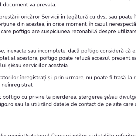
ul document va prevala.
estării oricăror Servicii în legătură cu dvs., sau poate 
orțiune din acestea, în orice moment, în cazul nerespectăr
n care poftigo are suspiciunea rezonabilă despre utilizare
lse, inexacte sau incomplete, dacă poftigo consideră că e
mplet al acestora, poftigo poate refuză accesul prezent sa
ui și/sau serviciilor acesteia.
atorilor înregistrați și, prin urmare, nu poate fi trasă la
ț neînregistrat.
iat poftigo cu privire la pierderea, ștergerea și/sau divul
igo.ro
sau la utilizând datele de contact de pe site care 
n meniul/catalogul Comercianților și detaliile referitoa