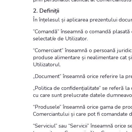
2. Defini
ț
ii
În înțelesul și aplicarea prezentului do
”
Comandă
” înseamnă o comandă plasată d
selectat/e de Utilizator.
“
Comerciant
” înseamnă o persoană juridică
produse alimentare și nealimentare cat și 
Utilizatorul.
„
Document
” înseamnă orice referire la pr
„
Politica de confiden
ț
ialitate
” se referă la
cu care sunt prelucrate datele dumneavo
“
Produsele
” înseamnă orice gama de produ
Comerciantului și care pot fi comandate de
“
Serviciul
” sau “
Servicii
” înseamnă orice se